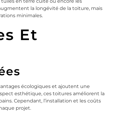
tuiles en terre cuite ou encore les
mentent la longévité de la toiture, mais
rations minimales.
es Et
sées
vantages écologiques et ajoutent une
spect esthétique, ces toitures améliorent la
rbains. Cependant, l’installation et les coûts
chaque projet.